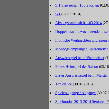
5-1 Sieg gegen Topfavoriten
(02.0
5-1
(02.03.2014)
Abstiegsrunde ab 01.-03.2014
(27
Doppelauswärtswochenende unsere
Fröhliche Weihnachten und einen g
Maddogs empfangen Spitzenreiter
Auswärtsspiel beim Vizemeister
(1
Erstes Heimspiel der Saison
(05.10
Erstes Auswärtsspiel beim Meister
Top on Ice
(30.07.2013)
Spielerzugänge / Abgänge
(30.07.
Spielmodus 2013-2014 Senioren
(