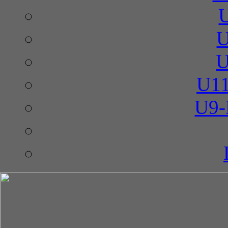
U
U
U11
U9-