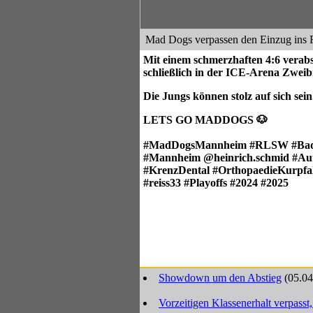
Mad Dogs verpassen den Einzug ins F
Mit einem schmerzhaften 4:6 verab
schließlich in der ICE-Arena Zwei
Die Jungs können stolz auf sich sein
LETS GO MADDOGS 🐶
#MadDogsMannheim #RLSW #Bade
#Mannheim @heinrich.schmid #Au
#KrenzDental #OrthopaedieKurpfal
#reiss33 #Playoffs #2024 #2025
Showdown um den Abstieg
(05.04
Vorzeitigen Klassenerhalt verpasst