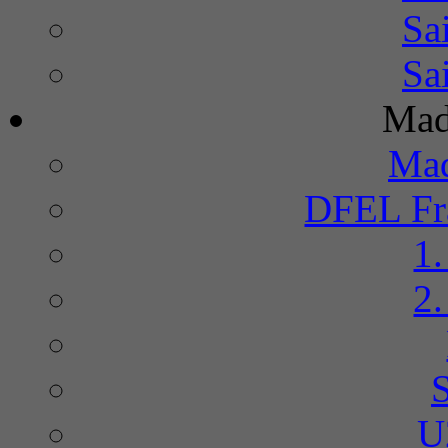
Sa
Sa
Mad
Mad
DFEL Fra
1
2
U