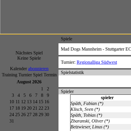
Spiele
Mad Dogs Mannheim - Stuttgarter E
Nächstes Spiel
Keine Spiele
Turnier:
Regionalliga Südwest
Kalender
abonnieren
Spielstatistik
Training
Turnier
Spiel
Termin
August 2026
1
2
Spieler
3
4
5
6
7
8
9
spieler
10
11
12
13
14
15
16
Späth, Fabian (*)
17
18
19
20
21
22
23
Klisch, Sven (*)
24
25
26
27
28
29
30
Späth, Tobias (*)
31
Zbaranski, Oliver (*)
Betzwieser, Linus (*)