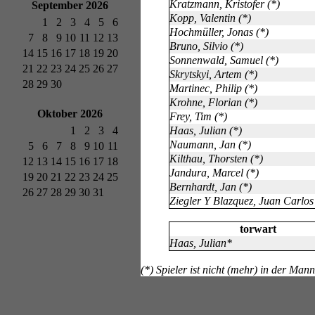
Kratzmann, Kristofer (*)
September 2026
Kopp, Valentin (*)
1
2
3
4
5
6
Hochmüller, Jonas (*)
7
8
9
10
11
12
13
Bruno, Silvio (*)
14
15
16
17
18
19
20
Sonnenwald, Samuel (*)
21
22
23
24
25
26
27
Skrytskyi, Artem (*)
28
29
30
Martinec, Philip (*)
Krohne, Florian (*)
Oktober 2026
Frey, Tim (*)
1
2
3
4
Haas, Julian (*)
Naumann, Jan (*)
5
6
7
8
9
10
11
Kilthau, Thorsten (*)
12
13
14
15
16
17
18
Jandura, Marcel (*)
19
20
21
22
23
24
25
Bernhardt, Jan (*)
26
27
28
29
30
31
Ziegler Y Blazquez, Juan Carlos
torwart
Haas, Julian*
(*) Spieler ist nicht (mehr) in der Man