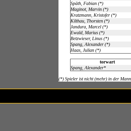
Späth, Fabian (*)
Maginot, Marvin (*)
Kratzmann, Kristofer (*)
Kilthau, Thorsten (*)
Jandura, Marcel (*)
Ewald, Marius (*)
Betzwieser, Linus (*)
Spang, Alexander (*)
Haas, Julian (*)
torwart
Spang, Alexander*
(*) Spieler ist nicht (mehr) in der Man
Besucher i