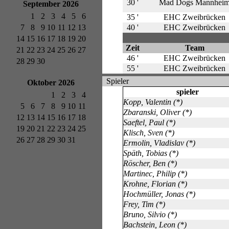
30 '
Mad Dogs Mannhei
September 2026
1
2
3
4
5
6
35 '
EHC Zweibrücken
7
8
9
10
11
12
13
40 '
EHC Zweibrücken
14
15
16
17
18
19
20
Zeit
Team
21
22
23
24
25
26
27
46 '
EHC Zweibrücken
28
29
30
55 '
EHC Zweibrücken
Spieler
Oktober 2026
spieler
1
2
3
4
Kopp, Valentin (*)
5
6
7
8
9
10
11
Zbaranski, Oliver (*)
12
13
14
15
16
17
18
Saeftel, Paul (*)
19
20
21
22
23
24
25
Klisch, Sven (*)
26
27
28
29
30
31
Ermolin, Vladislav (*)
Späth, Tobias (*)
Röscher, Ben (*)
Martinec, Philip (*)
Krohne, Florian (*)
Hochmüller, Jonas (*)
Frey, Tim (*)
Bruno, Silvio (*)
Bachstein, Leon (*)