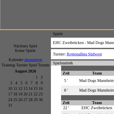
Spiele
EHC Zweibrücken - Mad Dogs Man
Nächstes Spiel
Keine Spiele
Turnier:
Regionalliga Südwest
Kalender
abonnieren
Spielstatistik
Training
Turnier
Spiel
Termin
August 2026
Zeit
Team
1
2
5 '
Mad Dogs Mannhei
3
4
5
6
7
8
9
10
11
12
13
14
15
16
8 '
Mad Dogs Mannhei
17
18
19
20
21
22
23
24
25
26
27
28
29
30
Zeit
Team
31
22 '
EHC Zweibrücken